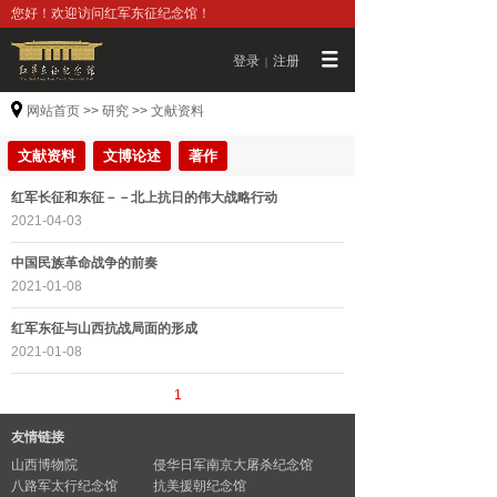
您好！欢迎访问红军东征纪念馆！
登录
注册
|
网站首页
>>
研究
>>
文献资料
文献资料
文博论述
著作
红军长征和东征－－北上抗日的伟大战略行动
2021-04-03
中国民族革命战争的前奏
2021-01-08
红军东征与山西抗战局面的形成
2021-01-08
1
友情链接
山西博物院
侵华日军南京大屠杀纪念馆
八路军太行纪念馆
抗美援朝纪念馆